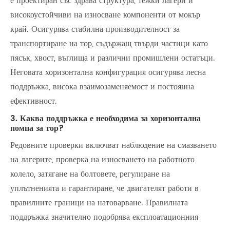
е проектиран със здрава структура, тежки лагери и
високоустойчиви на износване компоненти от мокър
край. Осигурява стабилна производителност за
транспортиране на тор, съдържащ твърди частици като
пясък, хвост, въглища и различни промишлени остатъци.
Неговата хоризонтална конфигурация осигурява лесна
поддръжка, висока взаимозаменяемост и постоянна
ефективност.
3. Каква поддръжка е необходима за хоризонтална
помпа за тор?
Редовните проверки включват наблюдение на смазването
на лагерите, проверка на износването на работното
колело, затягане на болтовете, регулиране на
уплътненията и гарантиране, че двигателят работи в
правилните граници на натоварване. Правилната
поддръжка значително подобрява експлоатационния