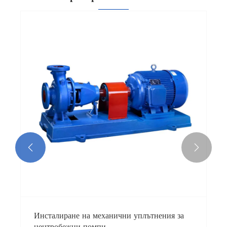


Инсталиране на механични уплътнения за
центробежни помпи