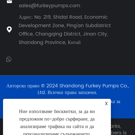

sales@furkeypumps.com
Адрес: No. 219, Shidai Road, Economic
Development Zone, Ping'an Subdistrict

Office, Changqing District, Jinan City,
Shandong Province, Китай
Авторско право © 2024 Shandong Furkey Pumps Co.,
Ltd. Всички права запазени.
Links
|
Sitemap
|
RSS
|
XML
|
Политика за
X
поверителност
|
Ние използваме бисквитки, за да ви
предложим по-добро сърфиране, да
Disclaimer: Any use of OEM names, trademarks,
анализираме трафика на сайта и да
model numbers, item numbers or part numbers is
персонализираме съдържанието.