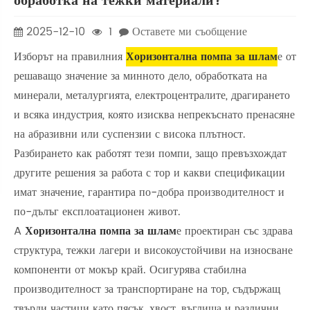
обработка на тежки материали?
2025-12-10
1
Оставете ми съобщение
Изборът на правилния
Хоризонтална помпа за шлам
е от
решаващо значение за минното дело, обработката на
минерали, металургията, електроцентралите, драгирането
и всяка индустрия, която изисква непрекъснато пренасяне
на абразивни или суспензии с висока плътност.
Разбирането как работят тези помпи, защо превъзхождат
другите решения за работа с тор и какви спецификации
имат значение, гарантира по-добра производителност и
по-дълъг експлоатационен живот.
A
Хоризонтална помпа за шлам
е проектиран със здрава
структура, тежки лагери и високоустойчиви на износване
компоненти от мокър край. Осигурява стабилна
производителност за транспортиране на тор, съдържащ
твърди частици като пясък, хвост, въглища и различни