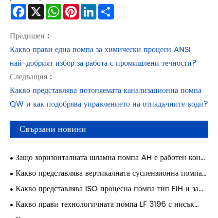
Facebook
X
WhatsApp
Pinterest
LinkedIn
Share
Предишен :
Какво прави една помпа за химически процеси ANSI
най-добрият избор за работа с промишлени течности?
Следващия :
Какво представлява потопяемата канализационна помпа
QW и как подобрява управлението на отпадъчните води?
Свързани новини
Защо хоризонталната шламна помпа AH е работен кон
на минната индустрия от 60 години?
Какво представлява вертикалната суспензионна помпа
и защо е от съществено значение за тежки приложения?
Какво представлява ISO процесна помпа тип FIH и защо
има значение?
Какво прави технологичната помпа LF 3196 с нисък
дебит ANSI идеална за промишлени приложения?