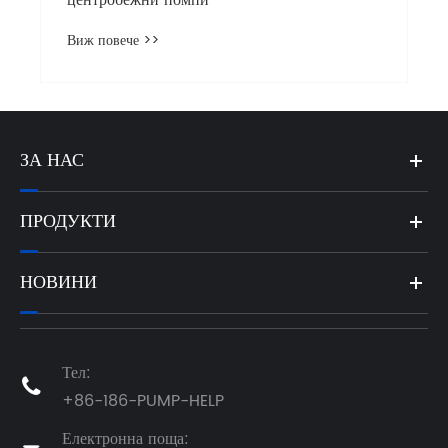
Виж повече >>
ЗА НАС
ПРОДУКТИ
НОВИНИ
Тел:

+86-186-PUMP-HELP
Електронна поща: