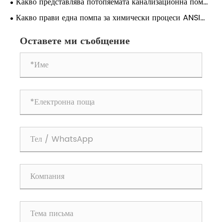
Какво представлява потопяемата канализационна помпа
QW и как подобрява управлението на отпадъчните води?
Какво прави една помпа за химически процеси ANSI
най-добрият избор за работа с промишлени течности?
Оставете ми съобщение