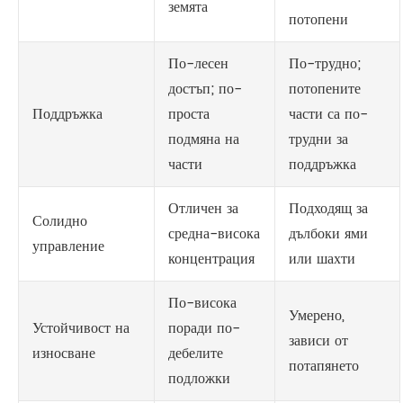
земята
потопени
По-лесен
По-трудно;
достъп; по-
потопените
Поддръжка
проста
части са по-
подмяна на
трудни за
части
поддръжка
Отличен за
Подходящ за
Солидно
средна-висока
дълбоки ями
управление
концентрация
или шахти
По-висока
Умерено,
Устойчивост на
поради по-
зависи от
износване
дебелите
потапянето
подложки