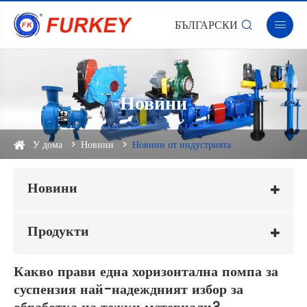
БЪЛГАРСКИ


Новини
У дома
Новини
Новини от индустрията
Новини
Продукти
Какво прави една хоризонтална помпа за
суспензия най-надеждният избор за