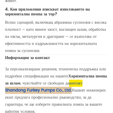
живот.
4. Кои приложения изискват използването на
хоризонтална помпа за тор?
Всеки сценарий, включващ абразивна суспензия с висока
плътност – като минен хвост, въглищен шлам, обработка
на пясък, металургия и драгиране – се възползва от
ефективността и издръжливостта на хоризонталната
помпа за суспензия.
Информация за контакт
За персонализирани решения, техническа поддръжка или
подробни спецификации на нашите
Хоризонтална помпа
за шлам
, чувствайте се свободни да
контакт
Shandong Furkey Pumps Co., Ltd.
Нашият инженерен
екип предлага професионално ръководство, за да
гарантира, че ще изберете правилната помпа за вашите
работни условия.