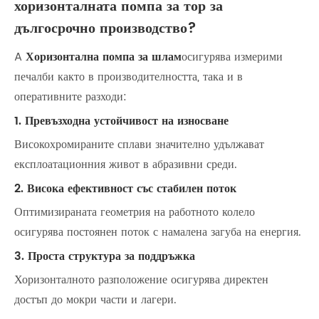
хоризонталната помпа за тор за
дългосрочно производство?
A
Хоризонтална помпа за шлам
осигурява измерими
печалби както в производителността, така и в
оперативните разходи:
1. Превъзходна устойчивост на износване
Високохромираните сплави значително удължават
експлоатационния живот в абразивни среди.
2. Висока ефективност със стабилен поток
Оптимизираната геометрия на работното колело
осигурява постоянен поток с намалена загуба на енергия.
3. Проста структура за поддръжка
Хоризонталното разположение осигурява директен
достъп до мокри части и лагери.