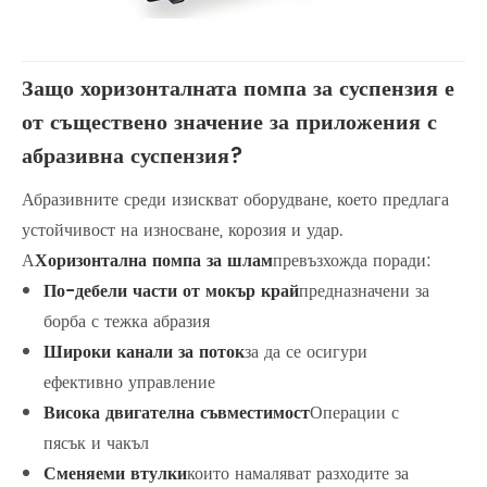
Защо хоризонталната помпа за суспензия е
от съществено значение за приложения с
абразивна суспензия?
Абразивните среди изискват оборудване, което предлага
устойчивост на износване, корозия и удар.
А
Хоризонтална помпа за шлам
превъзхожда поради:
По-дебели части от мокър край
предназначени за
борба с тежка абразия
Широки канали за поток
за да се осигури
ефективно управление
Висока двигателна съвместимост
Операции с
пясък и чакъл
Сменяеми втулки
които намаляват разходите за