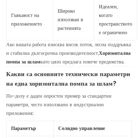
Идеален,
Широко
Гъвкавост на
когато
използван в
приложението
пространството
растенията
е ограничено
Ако вашата работа изисква висок поток, лесна поддръжка
и стабилна дългосрочна производителност,
Хоризонтална
помпа за шлам
като цяло предлага повече предимства.
Какви са основните технически параметри
на една хоризонтална помпа за шлам?
По-долу е даден опростен пример за стандартни
параметри, често използвани в индустриални
приложения:
Параметър
Солидно управление