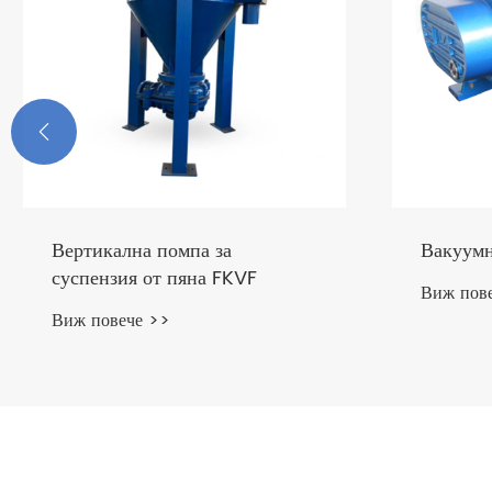

оризонтална помпа за
API 610 Процесна п
OH2
вече >>
Виж повече >>