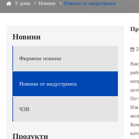
У дома
Новини
Новини от индустрията
Пр
Новини
2
Фирмени новини
Вак
раб
неп
Новини от индустрията
цел
По-
Изв
ЧЗВ
мол
Ком
кат
Продукти