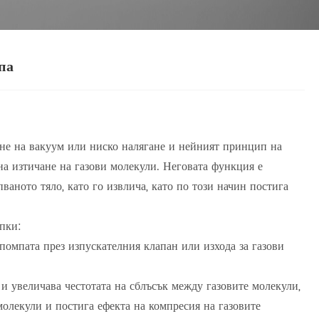
па
ане на вакуум или ниско налягане и нейният принцип на
на изтичане на газови молекули. Неговата функция е
ваното тяло, като го извлича, като по този начин постига
пки:
 помпата през изпускателния клапан или изхода за газови
 увеличава честотата на сблъсък между газовите молекули,
молекули и постига ефекта на компресия на газовите