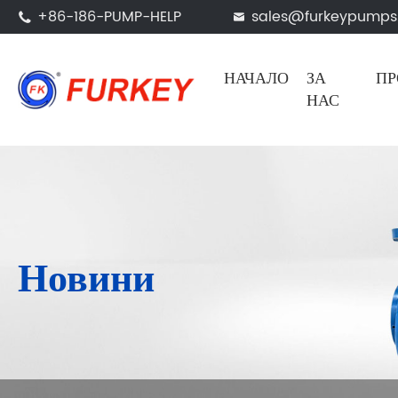
+86-186-PUMP-HELP
sales@furkeypump


НАЧАЛО
ЗА
ПР
НАС
Новини