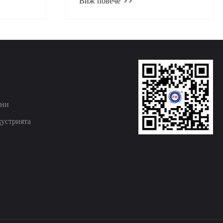
Виж повече >>
течности?
ини
устрията