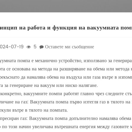
инцип на работа и функция на вакуумната пом
024-07-19
5
Оставете ми съобщение
уумната помпа е механично устройство, използвано за генерир
ота се основава на метода на разширяване на обема или метода 
рекъснато да намалява обема на въздуха или газа вътре в изпомп
та за генериране на вакуум или ниско налягане.
конкретно, вакуумните помпи работят главно чрез следните стъ
личане на газ: Вакуумната помпа първо изтегля газ в тялото на
екули вътре в тялото на помпата.
пресиран газ: Вакуумната помпа допълнително намалява обема и
о по този начин увеличава вътрешната енергия между газовите 