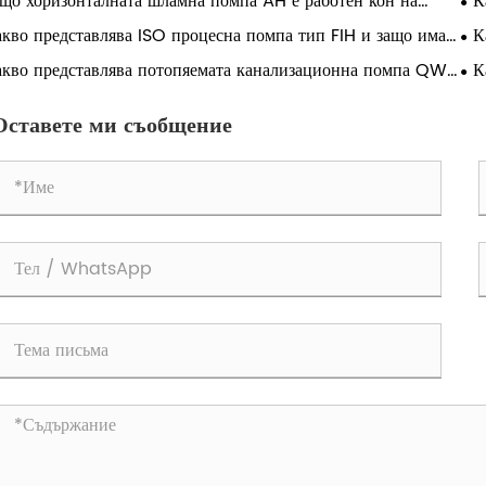
що хоризонталната шламна помпа AH е работен кон на
К
ната индустрия от 60 години?
е о
кво представлява ISO процесна помпа тип FIH и защо има
К
чение?
AN
кво представлява потопяемата канализационна помпа QW
К
ак подобрява управлението на отпадъчните води?
над
Оставете ми съобщение