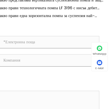
акво представлява вертикалната суспензионна помпа и защо
т съществено значение за тежки приложения?
акво прави технологичната помпа LF 3196 с нисък дебит
SI идеална за промишлени приложения?
акво прави една хоризонтална помпа за суспензия най-
еждният избор за обработка на тежки материали?
WhatsApp
E-Mail