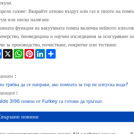
екули.
орели газове: Вкарайте отново въздух или газ в тялото на помпа
уум или ниско налягане.
овната функция на вакуумната помпа включва нейното използва
енерство, биомедицина и научни изследвания за осигуряване н
ачи за производство, почистване, покритие или тестване.
Facebook
X
WhatsApp
Pinterest
LinkedIn
Share
дишен :
во трябва да се направи, ако помпата за тор не изпуска вода?
дващия :
lds 3196 помпи от Furkey са готови да тръгнат.
Свързани новини