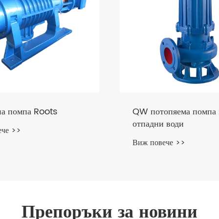
омпа тип
Вертикална помпа за
суспензия от пяна FKVF
Виж повече >>
Препоръки за новини