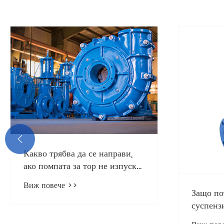
Как да из
помпа за
Виж повеч

Как работи помпата за тор и
защо е важна за вашите
индустриални приложения