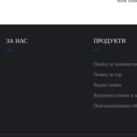
Виж повече >>
ЗА НАС
ПРОДУКТИ
Помпа за химическ
Помпа за тор
Водна помпа
Вакуумна помпа и 
Персонализирана об