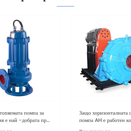
бера подходяща
 суспензия?
е >>
Какво трябва да се напр
ако помпата за тор не и
вода?
Виж повече >>