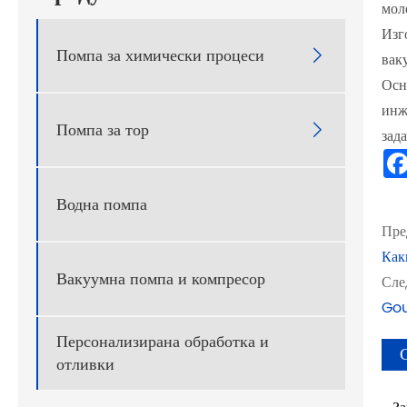
мол
Изг
Помпа за химически процеси

вак
Осн
инж
Помпа за тор

зад
Водна помпа
Пре
Как
Вакуумна помпа и компресор
Сле
Gou
Персонализирана обработка и
отливки