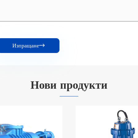
Изпращане

Нови продукти