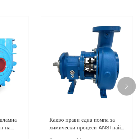

ави,
зпуска
Защо потопяемата помпа за
суспензия е най -добрата при
транспортирането на вискозни