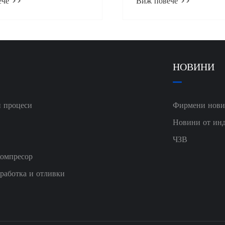
НОВИНИ
и процеси
Фирмени нов
Новини от инд
ЧЗВ
компресор
работка и отливки